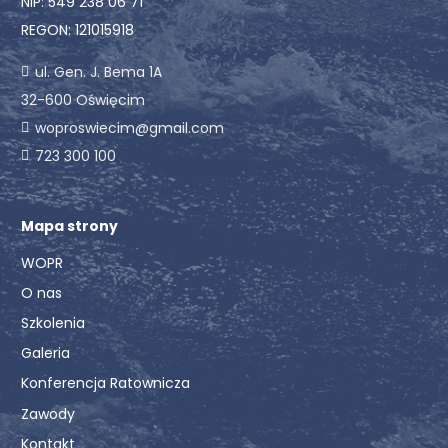
NIP: 549 238 06 71
REGON: 121015918
ul. Gen. J. Bema 1A
32-600 Oświęcim
woproswiecim@gmail.com
723 300 100
Mapa strony
WOPR
O nas
Szkolenia
Galeria
Konferencja Ratownicza
Zawody
Kontakt