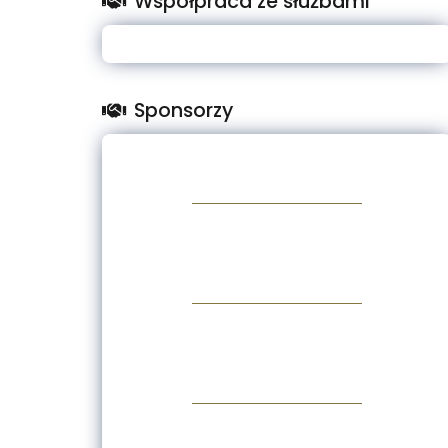
Współpraca ze służbami
Sponsorzy