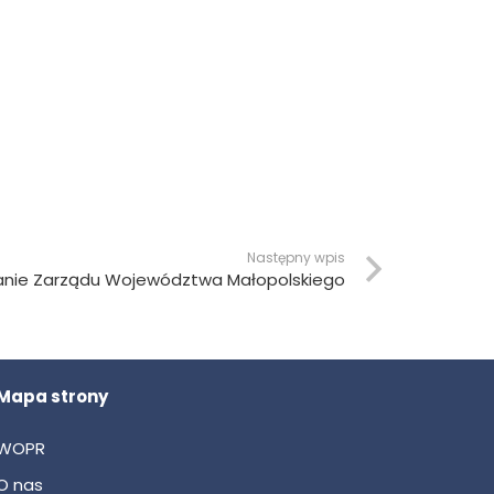
Następny wpis
anie Zarządu Województwa Małopolskiego
Mapa strony
WOPR
O nas